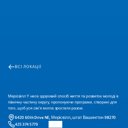
ВСІ ЛОКАЦІЇ
Сімейний
YMCA
Мерісвілля
Мерісвілл Y несе здоровий спосіб життя та розвиток молоді в 
північну частину округу, пропонуючи програми, створені для 
того, щоб уся сім'я могла зростати разом.
6420 60th Drive NE, Мерісвілл, штат Вашингтон 98270
425 374 5779