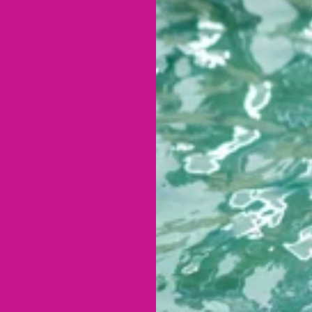
уйтес
ої