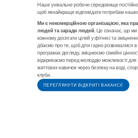
Наше унікальне робоче середовище постійно 
щоб якнайкраще відповідати потребам наших
Ми є некомерційною організацією, яка пра
людей та заради людей.
 Це означає, що ми
кожному досягати цілей у фітнесі та зміцненні 
дбаємо про те, щоб діти гарно розвивалися в
програмах догляду, зміцнюємо сімейні цінності
відкриваємо перед молоддю можливості для 
життєвих навичок через безпеку на воді, спорт 
клуби.
ПЕРЕГЛЯНУТИ ВІДКРИТІ ВАКАНСІЇ