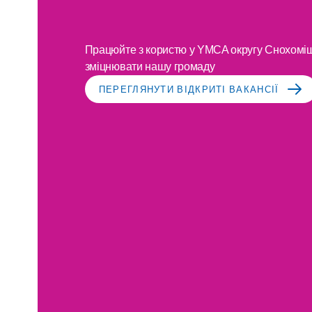
Місії
Працюйте з користю у YMCA округу Снохоміш
зміцнювати нашу громаду
ПЕРЕГЛЯНУТИ ВІДКРИТІ ВАКАНСІЇ