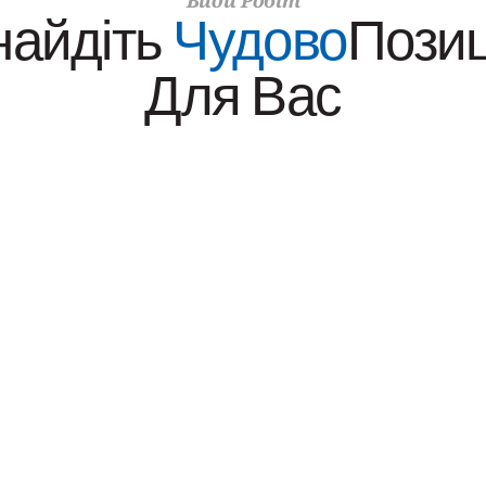
Види Робіт
найдіть 
Чудово
Позиц
Для Вас