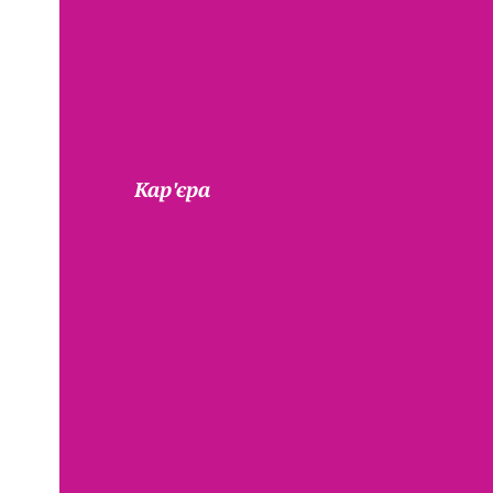
Кар'єра
Приєдн
Ь
До
Наш