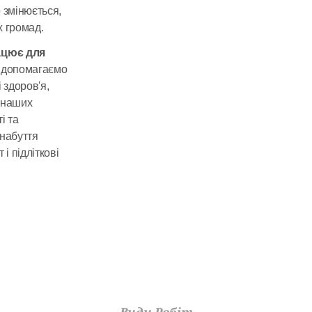
змінюється, 
 громад. 
цює для 
 допомагаємо 
здоров'я, 
 наших 
 та 
набуття 
і підліткові 