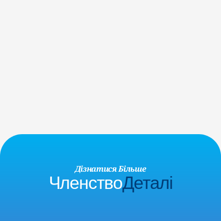
думаєте! Ми переконані, що заняття в YMCA мають 
бути доступними для кожного.
ПОДАЙТЕ ЗАЯВКУ ВЖЕ СЬОГОДНІ
Обліковий Запис Гостя
Плануєте завітати до Y з друзями чи родиною, або ж 
взяти участь у громадському заході? Заощаджуйте час, 
створивши безкоштовний обліковий запис онлайн!
РЕЄСТРУЙТЕСЯ ВЖЕ ЗАРАЗ
Дізнатися Більше
Членство
Деталі