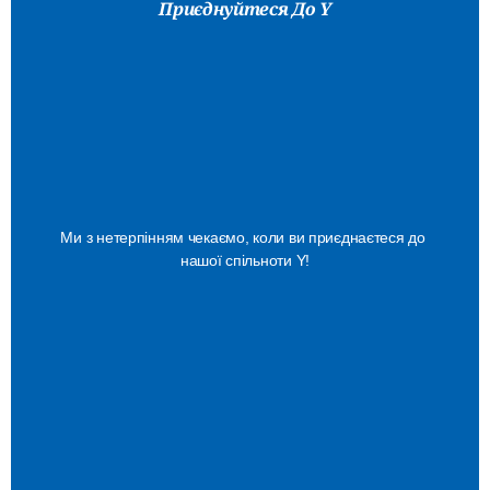
Приєднуйтеся До Y
Знайдіть
Свій
Ідеальний
Варіант
Членства
Ми з нетерпінням чекаємо, коли ви приєднаєтеся до 
нашої спільноти Y!