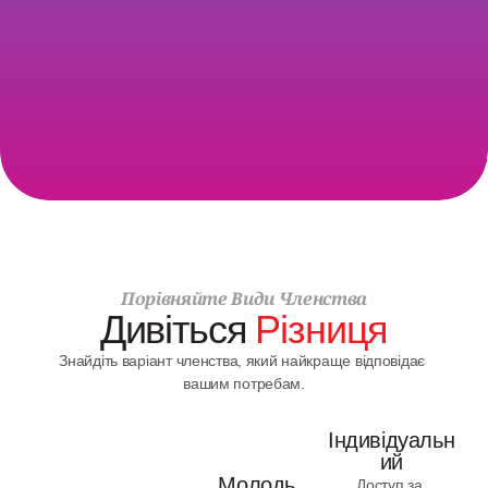
Живете на острові Відбі чи просто хочете мати 
цілорічний доступ до всього, що може запропонувати 
YMCA Camp Casey? Приєднуйтеся вже сьогодні, 
придбавши засновне членство в Camp Casey (Camp 
Casey Charter Membership)!
ДІЗНАТИСЯ БІЛЬШЕ
Порівняйте Види Членства
Дивіться 
Різниця
Знайдіть варіант членства, який найкраще відповідає 
вашим потребам.
Індивідуальн
Ий
Молодь
Доступ за 