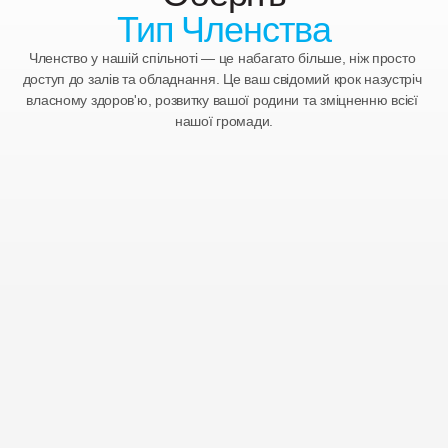
Тип Членства
Членство у нашій спільноті — це набагато більше, ніж просто 
доступ до залів та обладнання. Це ваш свідомий крок назустріч 
власному здоров'ю, розвитку вашої родини та зміцненню всієї 
нашої громади.
Молодь
Програма членства тільки для дітей віком до 11 років
$31
Виставляється Рахунок Щомісяця
ПОЧАТИ
ПЕРЕГЛЯНУТИ ПЕРЕВАГИ