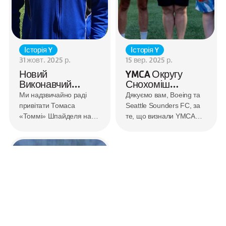
Історія Y
Історія Y
31 жовт. 2025 р.
15 вер. 2025 р.
Новий
YMCA Округу
Виконавчий
Снохоміш
Директор
Отримала
Ми надзвичайно раді
Дякуємо вам, Boeing та
Приєднується До
Почесну Відзнаку
привітати Томаса
Seattle Sounders FC, за
Marysville Family
Від Boeing Та
«Томмі» Шпайделя на
те, що визнали YMCA
YMCA
Seattle Sounders
посаді нового
округу Снохоміш
FC
виконавчого директора
Лідером змін!
Marysville Family YMCA.