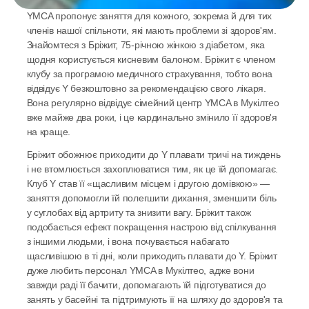
YMCA пропонує заняття для кожного, зокрема й для тих 
членів нашої спільноти, які мають проблеми зі здоров'ям. 
Знайомтеся з Бріжит, 75-річною жінкою з діабетом, яка 
щодня користується кисневим балоном. Бріжит є членом 
клубу за програмою медичного страхування, тобто вона 
відвідує Y безкоштовно за рекомендацією свого лікаря. 
Вона регулярно відвідує сімейний центр YMCA в Мукілтео 
вже майже два роки, і це кардинально змінило її здоров'я 
на краще.
Бріжит обожнює приходити до Y плавати тричі на тиждень 
і не втомлюється захоплюватися тим, як це їй допомагає. 
Клуб Y став її «щасливим місцем і другою домівкою» — 
заняття допомогли їй полегшити дихання, зменшити біль 
у суглобах від артриту та знизити вагу. Бріжит також 
подобається ефект покращення настрою від спілкування 
з іншими людьми, і вона почувається набагато 
щасливішою в ті дні, коли приходить плавати до Y. Бріжит 
дуже любить персонал YMCA в Мукілтео, адже вони 
завжди раді її бачити, допомагають їй підготуватися до 
занять у басейні та підтримують її на шляху до здоров'я та 