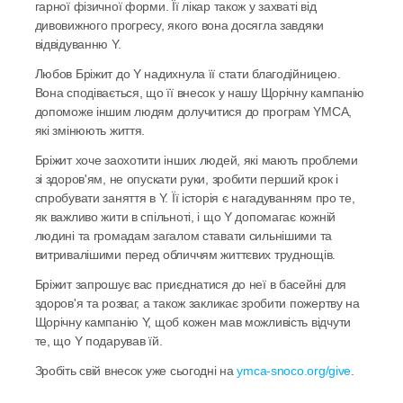
гарної фізичної форми. Її лікар також у захваті від 
дивовижного прогресу, якого вона досягла завдяки 
відвідуванню Y.
Любов Бріжит до Y надихнула її стати благодійницею. 
Вона сподівається, що її внесок у нашу Щорічну кампанію 
допоможе іншим людям долучитися до програм YMCA, 
які змінюють життя.
Бріжит хоче заохотити інших людей, які мають проблеми 
зі здоров'ям, не опускати руки, зробити перший крок і 
спробувати заняття в Y. Її історія є нагадуванням про те, 
як важливо жити в спільноті, і що Y допомагає кожній 
людині та громадам загалом ставати сильнішими та 
витривалішими перед обличчям життєвих труднощів.
Бріжит запрошує вас приєднатися до неї в басейні для 
здоров'я та розваг, а також закликає зробити пожертву на 
Щорічну кампанію Y, щоб кожен мав можливість відчути 
те, що Y подарував їй.
Зробіть свій внесок уже сьогодні на 
ymca-snoco.org/give
.