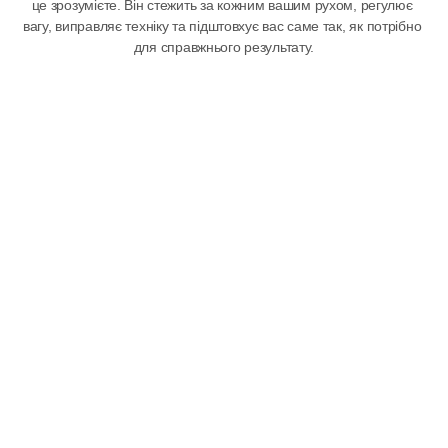
це зрозумієте. Він стежить за кожним вашим рухом, регулює 
вагу, виправляє техніку та підштовхує вас саме так, як потрібно 
для справжнього результату.
Індивідуальні Персональні 
Тренування
Наші досвідчені, сертифіковані тренери працюють із вами 
тет-а-тет.
ЗАРЕЄСТРУЙТЕСЯ СЬОГОДНІ