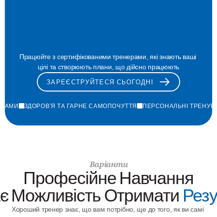
Для
Будь-Якої
Мети
Працюйте з сертифікованими тренерами, які знають ваші 
цілі та створюють плани, що дійсно працюють
ЗАРЕЄСТРУЙТЕСЯ СЬОГОДНІ
ГРАМИ
ЗДОРОВ'Я ТА ГАРНЕ САМОПОЧУТТЯ
ПЕРСОНАЛЬНІ ТРЕНУВ
Варіанти
Професійне Навчання
є Можливість Отримати 
Резу
Хороший тренер знає, що вам потрібно, ще до того, як ви самі 