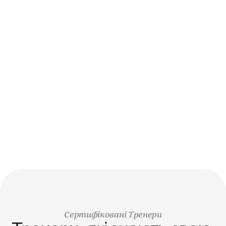
Персональні Тренування В 
Малих Групах
Отримуйте персональну увагу, індивідуальні програми та 
поступовий розвиток у поєднанні з груповими 
тренуваннями.
ЗАРЕЄСТРУЙТЕСЯ СЬОГОДНІ
Сертифіковані Тренери