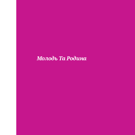
Молодь Та Родина
Тут
Процвіт
Сім’ї