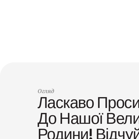
ПРИЄДНУЙ
АБ
Огляд
Ласкаво Проси
До Нашої Велик
Родини! Відчуй