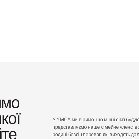
Заходи Для Молоді 
Та Сімей
ТЕСЬ ІЗ СІМЕЙНИМ 
ЗАХОДИ ДЛЯ МОЛ
ОНЕМЕНТОМ
мо 
ої 
У YMCA ми віримо, що міцні сім'ї будую
те 
представляємо наше сімейне членство,
родині безліч переваг, які виходять да