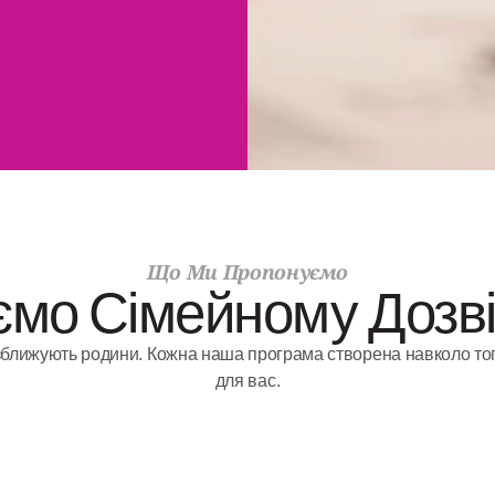
Що Ми Пропонуємо
ємо Сімейному Дозв
 зближують родини. Кожна наша програма створена навколо то
для вас.