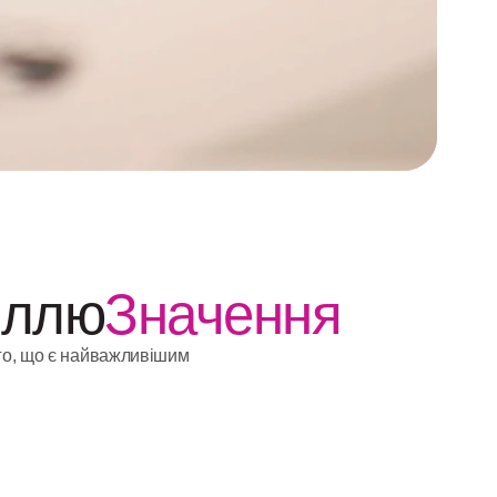
іллю
Значення
го, що є найважливішим 