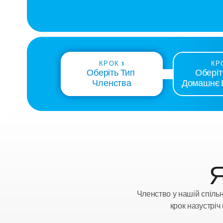
КРОК 1
КР
Оберіть Тип 
Оберіт
Членства
Домашнє 
Я
Членство у нашій спільн
крок назустріч