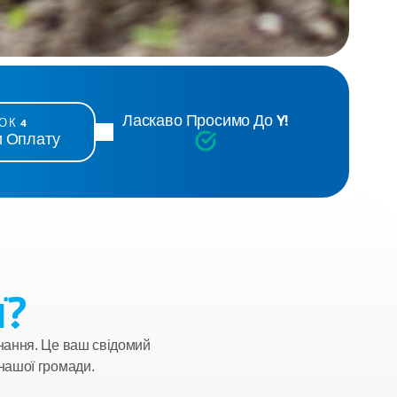
Ласкаво Просимо До Y!
ОК 4
и Оплату
ї?
нання. Це ваш свідомий 
 нашої громади.