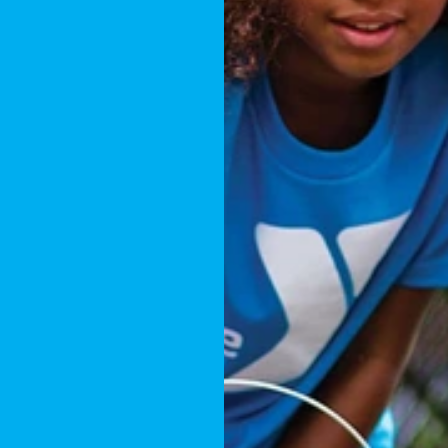
ь
Свій