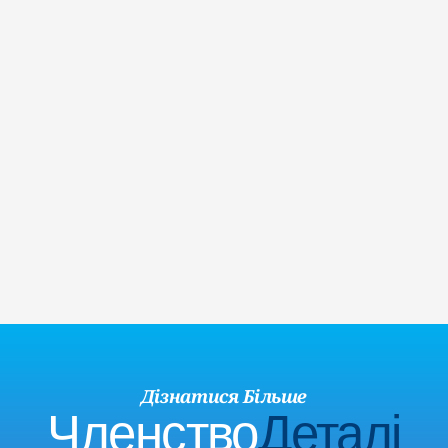
Ваше медичне страхування мож
ичного Страхування
повністю або частково покриват
вартість абонемента.
П
ніж ви думаєте! Ми переконані, що заняття в YMCA 
я
ною, або ж взяти участь у громадському заході? 
ий обліковий запис онлайн!
Дізнатися Більше
Членство
Деталі