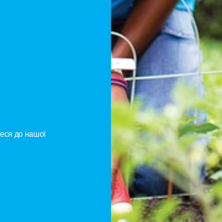
ий
ва
еся до нашої 