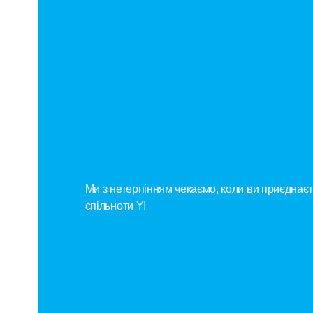
Ідеальн
Варіант
Членст
Ми з нетерпінням чекаємо, коли ви приєднаєт
спільноти Y!