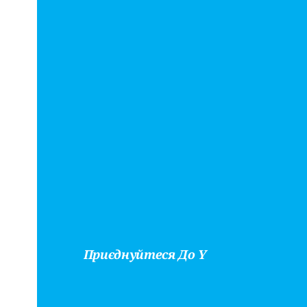
Приєднуйтеся До Y
Знайдіт