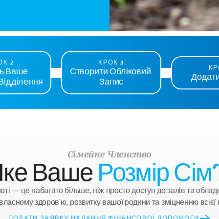
ОК 2
КРОК 3
КР
ь Ваше 
Створити Обліковий 
Додат
Відділення
Запис
Сімейне Членство
ке Ваше 
Розмір Сім’
оті — це набагато більше, ніж просто доступ до залів та облад
 власному здоров'ю, розвитку вашої родини та зміцненню всієї
ПОДАТИ ЗАЯВКУ НАДАННЯ ФІНАНСОВОЇ ДОПОМОГИ