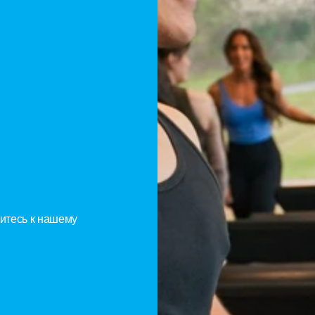
ящий
Вам
т
я
итесь к нашему 