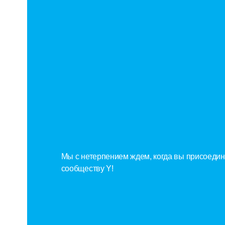
Подход
Именно
Вариан
Участи
Мы с нетерпением ждем, когда вы присоедин
сообществу Y!