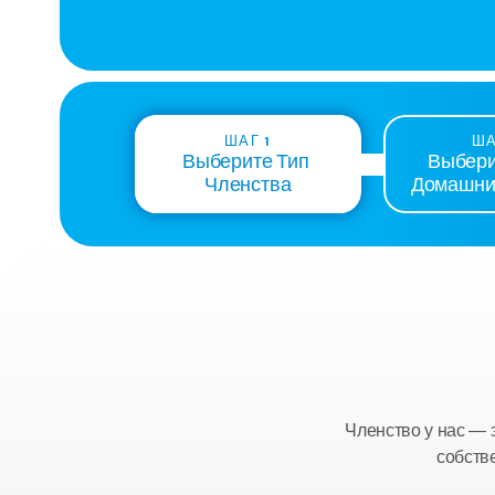
ШАГ 1
ША
Выберите Тип 
Выбери
Членства
Домашни
Членство у нас — э
собств