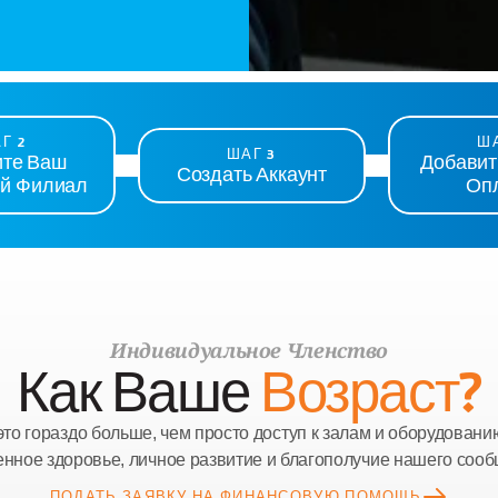
Г 2
ША
ШАГ 3
те Ваш 
Добавит
Создать Аккаунт
й Филиал
Оп
Индивидуальное Членство
Как Ваше 
Возраст?
то гораздо больше, чем просто доступ к залам и оборудованию
енное здоровье, личное развитие и благополучие нашего сооб
ПОДАТЬ ЗАЯВКУ НА ФИНАНСОВУЮ ПОМОЩЬ