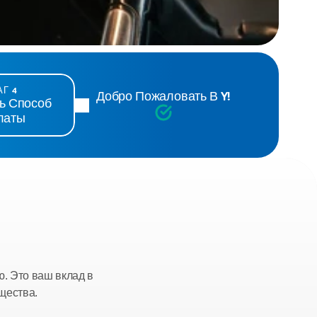
Г 4
Добро Пожаловать В Y!
ь Способ 
латы
. Это ваш вклад в 
щества.