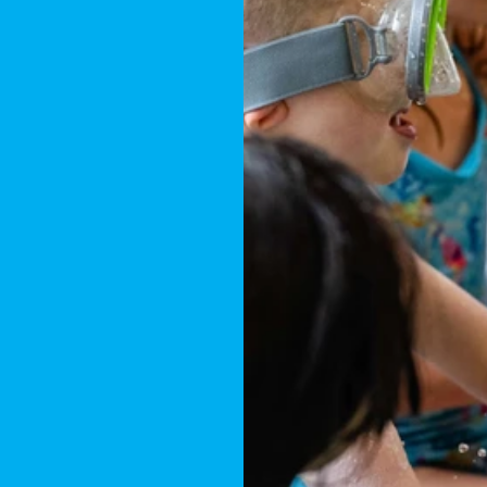
вать!
е
Ваш
ний