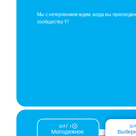
Филиал
Мы с нетерпением ждем, когда вы присоедин
сообществу Y!
ШАГ 1
ША
Выбери
Молодежное 