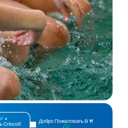
Г 4
Добро Пожаловать В Y!
ь Способ 