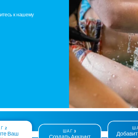
итесь к нашему 
Г 2
ША
ШАГ 3
те Ваш 
Добавит
Создать Аккаунт