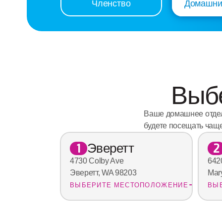
Домашни
Членство
Выбе
Ваше домашнее отдел
будете посещать чаще
Эверетт
1
2
4730 Colby Ave
642
Эверетт, WA 98203
Mar
ВЫБЕРИТЕ МЕСТОПОЛОЖЕНИЕ
ВЫ