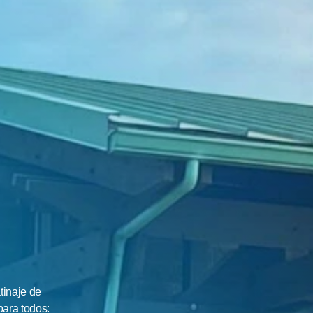
a
inaje de 
ra todos: 