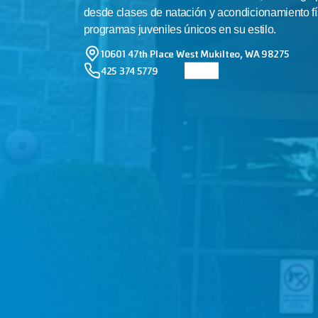
desde clases de natación y acondicionamiento fís
programas juveniles únicos en su estilo.
10601 47th Place West Mukilteo, WA 98275
425 374 5779