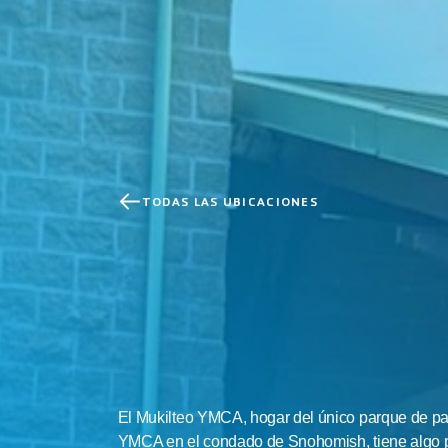
TODAS LAS UBICACIONES
YMCA
De
L
Familia
Mukilteo
El Mukilteo YMCA, hogar del único parque de pat
YMCA en el condado de Snohomish, tiene algo pa