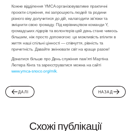
Кожне відділення YMCA організовуватиме практичні 
проєкти служіння, які запрошують людей та родини 
різного віку долучитися до дій, налагодити зв'язки та 
зміцнити свою громаду. Під керівництвом команди Y, 
громадських лідерів та волонтерів цей день стане чимось 
більшим, ніж просто допомогою: це можливість втілити в 
життя наші спільні цінності — співчуття, рівність та 
причетність. Давайте змінювати світ на краще разом! 
Дізнатися більше про День служіння пам'яті Мартіна 
Лютера Кінга та зареєструватися можна на сайті 
www.ymca-snoco.org/mlk.
ДАЛІ
НАЗАД
Схожі публікації