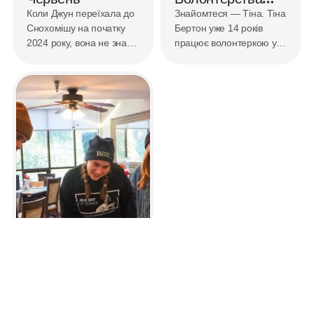
Тіни
Коли Джун переїхала до
Знайомтеся — Тіна. Тіна
Снохомішу на початку
Бертон уже 14 років
2024 року, вона не знала
працює волонтеркою у
тут жодної душі. Але
програмі навчання
вона знала, з чого
плаванню для
почати. З YMCA родини
третьокласників SPLASH.
Мілл-Крік.
Програма SPLASH надає
безкоштовні уроки
плавання для багатьох
третіх класів у шкільному
окрузі Еверетт.