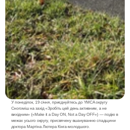
У понеділок, 19 січня, приєднуйтесь до YMCA округу 
Сногоміш на захід «Зробіть цей день активним, а не 
вихідним» («Make it a Day ON, Not a Day OFF») — подію в 
межах усього округу, присвячену вшануванню спадщини 
доктора Мартіна Лютера Кінга-молодшого. 