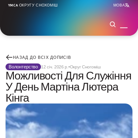
YMCA ОКРУГУ СНОХОМІШ
МОВА
НАЗАД ДО ВСІХ ДОПИСІВ
Волонтерство
12 січ. 2026 р.
•
Округ Сногоміш
Можливості Для Служіння 
У День Мартіна Лютера 
Кінга