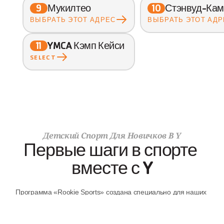
Мукилтео
Стэнвуд-Кам
9
10
ВЫБРАТЬ ЭТОТ АДРЕС
ВЫБРАТЬ ЭТОТ АДР
YMCA Кэмп Кейси
11
SELECT
Детский Спорт Для Новичков В Y
Первые шаги в спорте 
вместе с Y
Программа «Rookie Sports» создана специально для наших 
самых маленьких спортсменов. Это дружелюбное и игровое 
знакомство с основами движения, координации и командной 
игры. Ваш ребёнок станет увереннее в себе, найдёт новых 