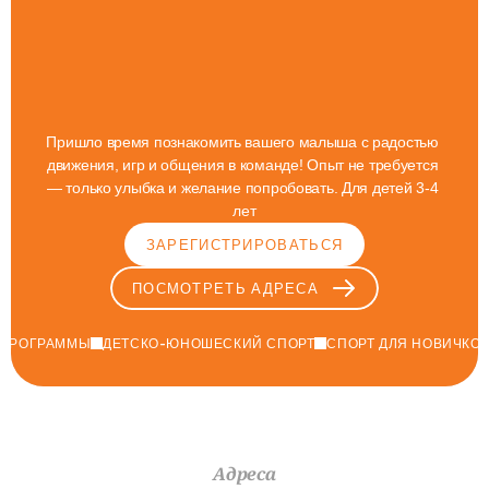
Каждая
Звезда
С
Чего-То
Начинает
Пришло время познакомить вашего малыша с радостью 
движения, игр и общения в команде! Опыт не требуется 
— только улыбка и желание попробовать. Для детей 3-4 
лет
ЗАРЕГИСТРИРОВАТЬСЯ
ПОСМОТРЕТЬ АДРЕСА
ПРОГРАММЫ
ДЕТСКО-ЮНОШЕСКИЙ СПОРТ
СПОРТ ДЛЯ НОВИЧКО
Адреса