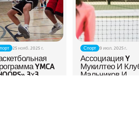
порт
25 нояб. 2025 г.
Спорт
9 июл. 2025 г.
аскетбольная 
Ассоциация Y 
рограмма YMCA 
Мукилтео И Клуб
HOOPS» 3х3 
Мальчиков И 
астет Благодаря 
Девочек 
ктивному 
Мукилтео 
частию
Объединяются 
Для Проведения
социация YMCA округа
Турнира По 
охомиш рада
Пиклболу
праздновать еще один
пешный сезон HOOPS —
Семейный YMCA Мукилт
пулярной молодежной
и Клуб мальчиков и девоч