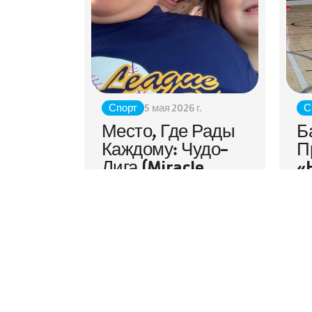
Спорт
5 мая 2026 г.
С
Место, Где Рады 
Б
Каждому: Чудо-
П
Лига (Miracle 
«
League) В Y
Р
А
Для Аманды Замара, гордой
У
мамы двух спортсменов
«Лиги чудес», родительство
Ас
приносит как огромную
Сн
любовь, так и ежедневные
от
трудности.
ус
по