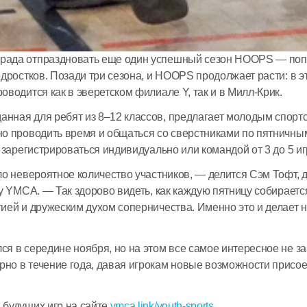
рада отпраздновать еще один успешный сезон HOOPS — поп
одростков. Позади три сезона, и HOOPS продолжает расти: в э
оводится как в эверетском филиале Y, так и в Милл-Крик. 
нная для ребят из 8–12 классов, предлагает молодым спортс
о проводить время и общаться со сверстниками по пятничным 
т зарегистрироваться индивидуально или командой от 3 до 5 иг
ло невероятное количество участников, — делится Сэм Тофт, 
y YMCA. — Так здорово видеть, как каждую пятницу собирается 
ией и дружеским духом соперничества. Именно это и делает н
я в середине ноября, но на этом все самое интересное не за
о в течение года, давая игрокам новые возможности присоед
будущих игр на сайте 
ymca.link/youth-sports
. 