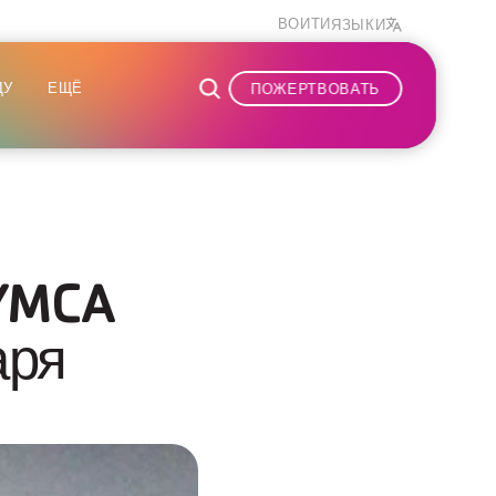
ВОЙТИ
ЯЗЫКИ
ДУ
ЕЩЁ
ПОЖЕРТВОВАТЬ
YMCA 
ря 