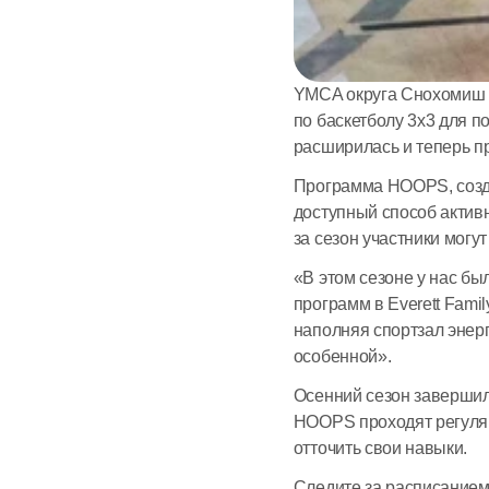
YMCA округа Снохомиш 
по баскетболу 3х3 для п
расширилась и теперь пр
Программа HOOPS, созда
доступный способ активн
за сезон участники могу
«В этом сезоне у нас бы
программ в Everett Famil
наполняя спортзал энерг
особенной». 
Осенний сезон завершилс
HOOPS проходят регулярн
отточить свои навыки. 
Следите за расписанием 