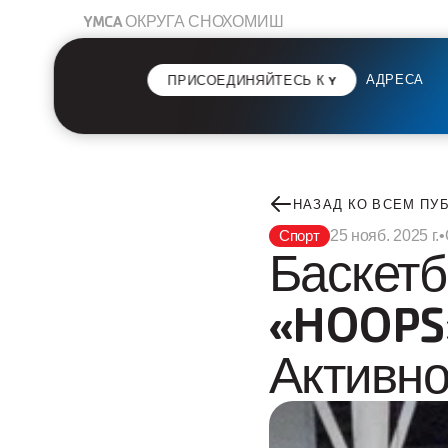
YMCA ОКРУГА СНОХОМИШ
АДРЕСА
ПРИСОЕДИНЯЙТЕСЬ К Y
НАЗАД КО ВСЕМ ПУ
Спорт
25 нояб. 2025 г.
•
Баскетб
«HOOPS»
Активн