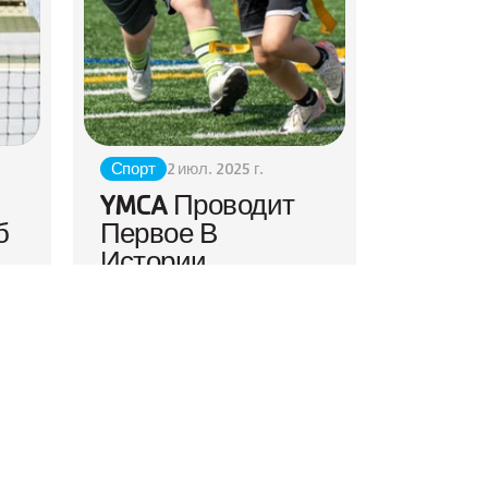
Спорт
2 июл. 2025 г.
YMCA Проводит 
 
Первое В 
Истории 
Состязание Clash 
At Camp Casey
YMCA округа Снохомиш с
 
радостью объявляет о
проведении первого в
истории турнира по флаг-
футболу Clash at Camp
ео
Casey! Это динамичное
ек