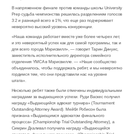
В напряженном финале против команды школы University 
Prep судьба чемпионства решилась разделением голосов 
3:2 и разницей всего в 1%, что еще раз подчеркивает 
невероятно высокий уровень конкуренции.
«Наша команда работает вместе уже более четырех лет, 
и это невероятный успех как для самой программы, так и 
для всего города Мэрисвилл», — говорит Тарин Динуис, 
заместитель исполнительного директора семейного 
отделения YMCA в Мэрисвилле. — «Наше сообщество 
объединилось, чтобы поддержать ребят, и мы невероятно 
гордимся тем, что они представили нас на уровне 
штата».
Несколько ребят также были отмечены индивидуальными 
наградами за выдающиеся успехи. Руди Васкес получил 
награду «Выдающийся адвокат турнира» (Tournament 
Outstanding Attorney Award). Мейбл Робисон была 
признана «Выдающимся адвокатом финального 
процесса» (Championship Trial Outstanding Attorney), а 
Симрин Дхаливал получила награду «Выдающийся 