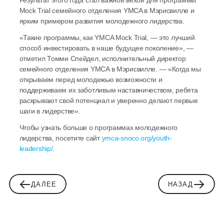
Результат этого года стал важной вехой для программы 
Mock Trial семейного отделения YMCA в Мэрисвилле и 
ярким примером развития молодежного лидерства.
«Такие программы, как YMCA Mock Trial, — это лучший 
способ инвестировать в наше будущее поколение», — 
отметил Томми Спейдел, исполнительный директор 
семейного отделения YMCA в Мэрисвилле. — «Когда мы 
открываем перед молодежью возможности и 
поддерживаем их заботливым наставничеством, ребята 
раскрывают свой потенциал и уверенно делают первые 
шаги в лидерстве».
Чтобы узнать больше о программах молодежного 
лидерства, посетите сайт 
ymca-snoco.org/youth-
leadership/
.
ДАЛЕЕ
НАЗАД