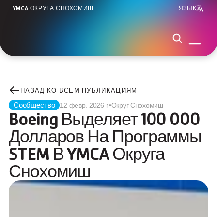
YMCA ОКРУГА СНОХОМИШ
ЯЗЫК
НАЗАД КО ВСЕМ ПУБЛИКАЦИЯМ
Сообщество
12 февр. 2026 г.
•
Округ Снохомиш
Boeing Выделяет 100 000 
Долларов На Программы 
STEM В YMCA Округа 
Снохомиш