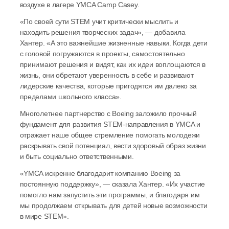
воздухе в лагере YMCA Camp Casey. 
«По своей сути STEM учит критически мыслить и 
находить решения творческих задач», — добавила 
Хантер. «А это важнейшие жизненные навыки. Когда дети 
с головой погружаются в проекты, самостоятельно 
принимают решения и видят, как их идеи воплощаются в 
жизнь, они обретают уверенность в себе и развивают 
лидерские качества, которые пригодятся им далеко за 
пределами школьного класса». 
Многолетнее партнерство с Boeing заложило прочный 
фундамент для развития STEM-направления в YMCA и 
отражает наше общее стремление помогать молодежи 
раскрывать свой потенциал, вести здоровый образ жизни 
и быть социально ответственными. 
«YMCA искренне благодарит компанию Boeing за 
постоянную поддержку», — сказала Хантер. «Их участие 
помогло нам запустить эти программы, и благодаря им 
мы продолжаем открывать для детей новые возможности 
в мире STEM». 