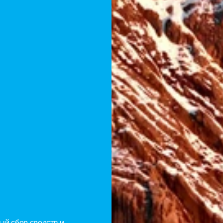
ение
овых
ов
й сбор средств и 