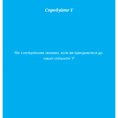
Спробуйте Y
Спробуйте
Безкоштовно
На
Смак
Ми з нетерпінням чекаємо, коли ви приєднаєтеся до 
нашої спільноти Y!