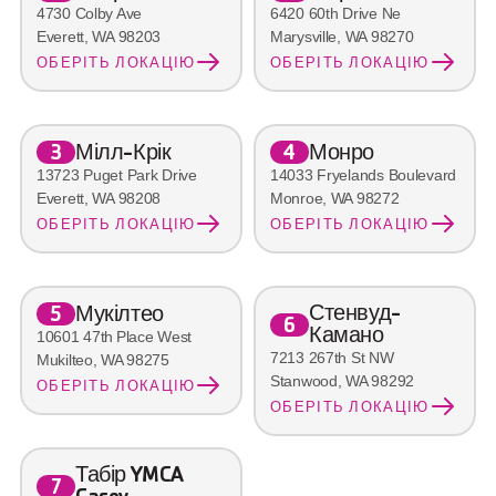
4730 Colby Ave
6420 60th Drive Ne
Everett, WA 98203
Marysville, WA 98270
ОБЕРІТЬ ЛОКАЦІЮ
ОБЕРІТЬ ЛОКАЦІЮ
Мілл-Крік
Монро
3
4
13723 Puget Park Drive
14033 Fryelands Boulevard
Everett, WA 98208
Monroe, WA 98272
ОБЕРІТЬ ЛОКАЦІЮ
ОБЕРІТЬ ЛОКАЦІЮ
Стенвуд-
Мукілтео
5
6
Камано
10601 47th Place West
7213 267th St NW
Mukilteo, WA 98275
Stanwood, WA 98292
ОБЕРІТЬ ЛОКАЦІЮ
ОБЕРІТЬ ЛОКАЦІЮ
Табір YMCA 
7