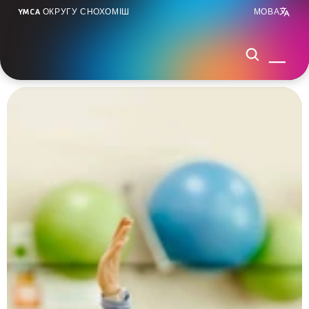
YMCA ОКРУГУ СНОХОМІШ
МОВА