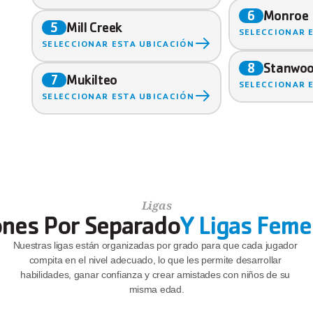
Monroe
6
Mill Creek
5
SELECCIONAR 
SELECCIONAR ESTA UBICACIÓN
Stanwo
8
Mukilteo
7
SELECCIONAR 
SELECCIONAR ESTA UBICACIÓN
Ligas
nes Por Separado
Y Ligas Feme
Nuestras ligas están organizadas por grado para que cada jugador 
compita en el nivel adecuado, lo que les permite desarrollar 
habilidades, ganar confianza y crear amistades con niños de su 
misma edad.