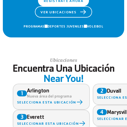
REGÍSTRATE AHORA
VER UBICACIONES
PROGRAMAS
DEPORTES JUVENILES
VOLEIBOL
Ubicaciones
Encuentra Una Ubicación
Near You!
Arlington
Duvall
2
1
Nueva área del programa
SELECCIONA E
SELECCIONA ESTA UBICACIÓN
Marysvil
4
Everett
3
SELECCIONAR 
SELECCIONAR ESTA UBICACIÓN