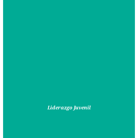
Liderazgo Juvenil
Empoderando
A
Los
Líderes
Del