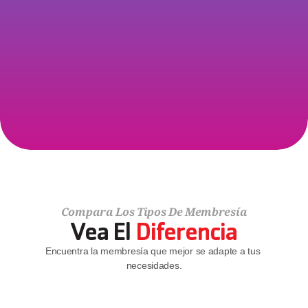
que lo inscribió como miembro y que cobra sus cuotas de 
membresía).
Membresía De YMCA Camp Casey
¿Vive en la isla de Whidbey o simplemente quiere tener 
acceso durante todo el año a todo lo que YMCA Camp 
Casey tiene para ofrecer? ¡Únase hoy mismo con una 
Membresía Charter de Camp Casey!
SABER MÁS
Compara Los Tipos De Membresía
Vea El 
Diferencia
Encuentra la membresía que mejor se adapte a tus 
necesidades.