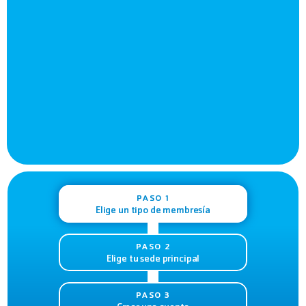
PASO 1
Elige un tipo de membresía
PASO 2
Elige tu sede principal
PASO 3