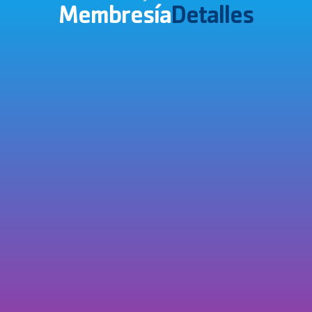
Membresía
Detalles
¡Sin Contratos, Nunca!
Todas las membresías de la Y se cobran de mes a mes sin 
cargos ocultos por cancelación, así que nunca estarás 
atado a un contrato.
Cuota De Inscripción
Las membresías tienen un costo adicional de una tarifa de 
asociación única de $50 por cada adulto (mayor de 19 
años) en el plan.
Garantía De Devolución De Dinero De 30 
Días
Cada membresía viene con una garantía de devolución de 
dinero de 30 días. ¡Solo paga por la Y si te encanta!
Membresía A Nivel Nacional
La Membresía Nacional le permite visitar cualquier YMCA 
participante en los Estados Unidos a través de su 
membresía en su YMCA "local" (su Y local es la asociación 