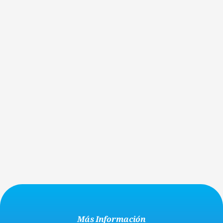
Membresía De Asistencia Financiera
¡Calificar para la asistencia financiera es más fácil de lo 
que piensa! Creemos que todos deberían tener la 
posibilidad de pagar la Y.
APLICA HOY MISMO
Cuenta Para No Miembros
¿Vas a visitar la Y con amigos o familiares, o a participar 
en un evento comunitario? ¡Ahorra tiempo creando una 
cuenta gratuita en línea!
REGÍSTRATE AHORA
Más Información