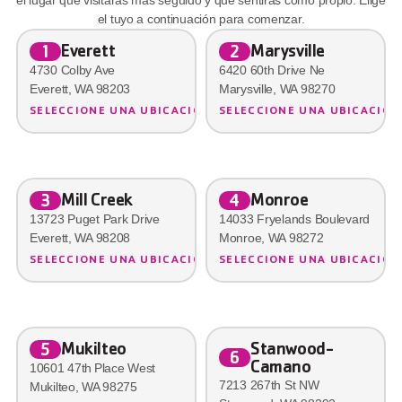
el tuyo a continuación para comenzar.
Everett
Marysville
1
2
4730 Colby Ave
6420 60th Drive Ne
Everett, WA 98203
Marysville, WA 98270
SELECCIONE UNA UBICACIÓN
SELECCIONE UNA UBICACIÓN
Mill Creek
Monroe
3
4
13723 Puget Park Drive
14033 Fryelands Boulevard
Everett, WA 98208
Monroe, WA 98272
SELECCIONE UNA UBICACIÓN
SELECCIONE UNA UBICACIÓN
Stanwood-
Mukilteo
5
6
Camano
10601 47th Place West
7213 267th St NW
Mukilteo, WA 98275