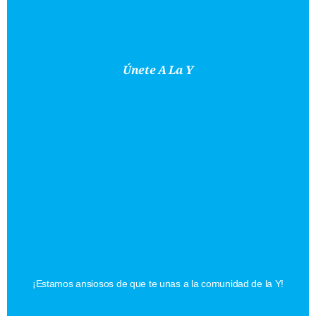
Únete A La Y
¡Te
Damos
La
Bienvenida!
Vamos
A
Encontrar
Tu
Sede
Más
Cercana.
¡Estamos ansiosos de que te unas a la comunidad de la Y!